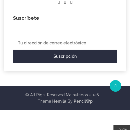
Suscríbete
© All Right Reserved Malnutridos 2026
Theme
Hemila
By
PencilWp
Follow