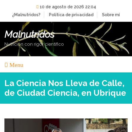
Skip
10 de agosto de 2026 22:04
to
¿Malnutridos?
Política de privacidad
Sobre mí
content
Malnutridos
Nutrición con rigor científico
Menu
La Ciencia Nos Lleva de Calle,
de Ciudad Ciencia, en Ubrique