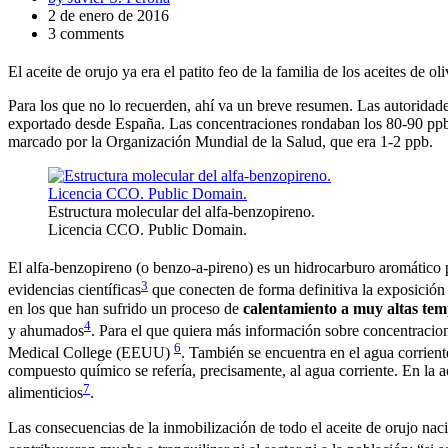
2 de enero de 2016
3 comments
El aceite de orujo ya era el patito feo de la familia de los aceites de 
Para los que no lo recuerden, ahí va un breve resumen. Las autoridad
exportado desde España. Las concentraciones rondaban los 80-90 ppb 
marcado por la Organización Mundial de la Salud, que era 1-2 ppb.
Estructura molecular del alfa-benzopireno.
Licencia CCO. Public Domain.
El alfa-benzopireno (o benzo-a-pireno) es un hidrocarburo aromático 
3
evidencias científicas
que conecten de forma definitiva la exposición 
en los que han sufrido un proceso de
calentamiento a muy altas te
4
y ahumados
. Para el que quiera más información sobre concentracio
6
Medical College (EEUU)
. También se encuentra en el agua corrien
compuesto químico se refería, precisamente, al agua corriente. En la 
7
alimenticios
.
Las consecuencias de la inmobilización de todo el aceite de orujo naci