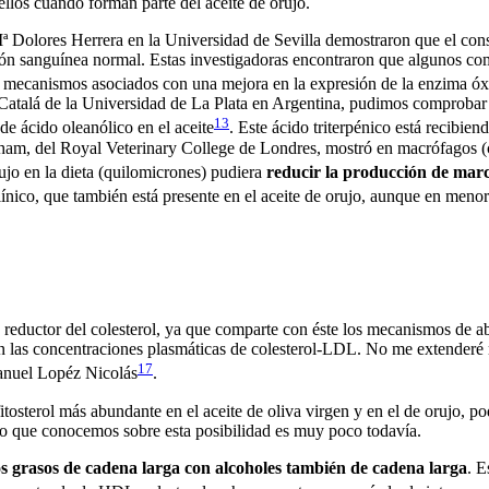
ellos cuando forman parte del aceite de orujo.
 Dolores Herrera en la Universidad de Sevilla demostraron que el consu
ión sanguínea normal. Estas investigadoras encontraron que algunos co
de mecanismos asociados con una mejora en la expresión de la enzima óxi
 Catalá de la Universidad de La Plata en Argentina, pudimos comprobar
13
 de ácido oleanólico en
el
aceite
.
Este ácido
triterpénico
está recibien
ha
m,
del Royal Veterinary College de Londres, mostró en macrófagos (c
ujo en la dieta
(quilomicrones) pudiera
reducir la producción de mar
ínico, que también está presente en el aceite de orujo, aunque en meno
 reductor del colesterol, ya que comparte con éste los mecanismos de a
 en las concentraciones plasmáticas de colesterol-LDL. No me extenderé
17
Manuel Lopéz Nicolás
.
 fitosterol más abundante en el aceite de oliva virgen y en el de orujo, 
lo que conocemos sobre esta posibilidad es muy poco todavía.
dos grasos de cadena larga con alcoholes también de cadena larga
. E