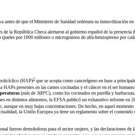
oliva antes de que el Ministerio de Sanidad ordenara su inmovilización en 
es de la República Checa alertaron al gobierno español de la presencia 
(partes por 1000 millones o microgramos de alfa-benzopireno por cada
2
policíclico (HAP)
que se acepta como cancerígeno en base a principalm
a HAPs presentes en las carnes cocinadas y el cáncer en el ser humano.
mperaturas
(más de 300ºC), como los cocinados en parrilla y barbacoas,
nes en distintos alimentos, la EFSA publicó un exhaustivo informe en 
te, aunque en muy bajas concentraciones. De hecho, en aquel momento (
actualidad, la Unión Europea ya tiene un reglamento sobre el contenido
onal fueron demoledoras para el sector orujero, y las declaraciones de 