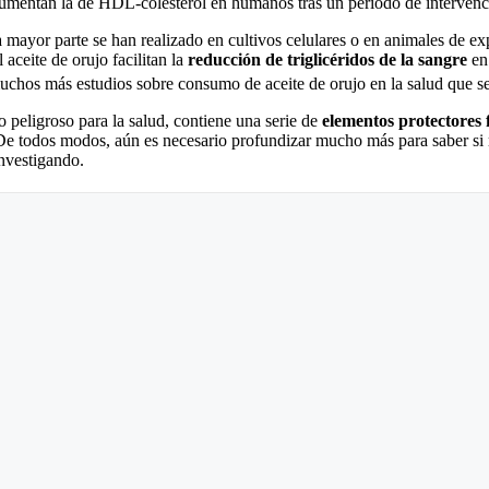
mentan la de HDL-colesterol en humanos tras un período de intervenci
 la mayor
parte
se han realizado en cultivos celulares o en animales de e
ceite de orujo facilitan la
reducción
de triglicéridos de la sangre
en
muchos más estudios sobre consumo de aceite de orujo en la salud que 
 o peligroso para la salud, contiene una serie de
elementos protectores 
e todos modos, aún es necesario profundizar mucho más para saber si r
investigando.