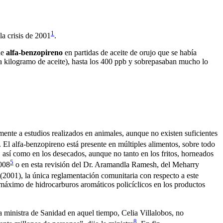
1
la crisis de 2001
.
de
alfa-benzopireno
en partidas de aceite de orujo que se había
 kilogramo de aceite), hasta los 400 ppb y sobrepasaban mucho lo
ente a estudios realizados en animales, aunque no existen suficientes
 El alfa-benzopireno está presente en múltiples alimentos, sobre todo
 así como en los desecados, aunque no tanto en los fritos, horneados
5
2008
o en esta revisión del Dr. Aramandla Ramesh, del Meharry
2001), la única reglamentación comunitaria con respecto a este
 máximo de hidrocarburos aromáticos policíclicos en los productos
la ministra de Sanidad en aquel tiempo, Celia Villalobos, no
8