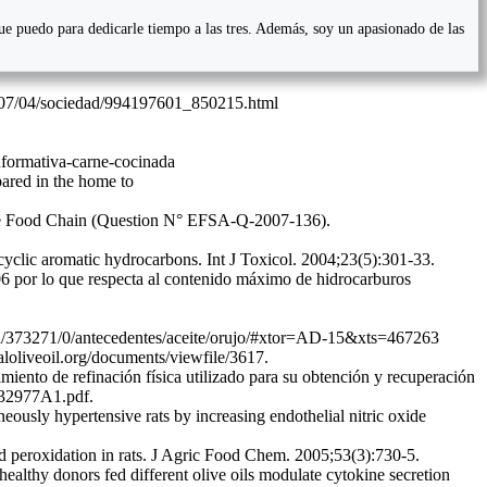
que puedo para dedicarle tiempo a las tres. Además, soy un apasionado de las
001/07/04/sociedad/994197601_850215.html
informativa-carne-cocinada
ared in the home to
 the Food Chain (Question N° EFSA-Q-2007-136).
clic aromatic hydrocarbons. Int J Toxicol. 2004;23(5):301-33.
 por lo que respecta al contenido máximo de hidrocarburos
ticia/373271/0/antecedentes/aceite/orujo/#xtor=AD-15&xts=467263
naloliveoil.org/documents/viewfile/3617.
ento de refinación física utilizado para su obtención y recuperación
2332977A1.pdf.
usly hypertensive rats by increasing endothelial nitric oxide
pid peroxidation in rats. J Agric Food Chem. 2005;53(3):730-5.
lthy donors fed different olive oils modulate cytokine secretion