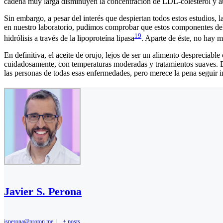
cadena muy larga disminuyen la concentración de LDL-colesterol y au
S
in embargo,
a pesar del interés que despiertan todos estos estudios,
en nuestro laboratorio, pudimos comprobar que estos componentes del a
19
hidrólisis a través de la lipoproteína lipasa
. Aparte de éste, no hay 
En definitiva, el aceite de orujo, lejos de ser un alimento despreciable
cuidadosamente, con temperaturas moderadas y tratamientos suaves. D
las personas de todas esas enfermedades, pero merece la pena seguir 
Javier S. Perona
jsperona@proton.me
|
+ posts