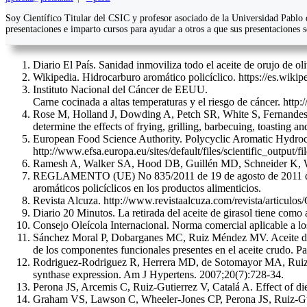
Soy Científico Titular del CSIC y profesor asociado de la Universidad Pablo d
presentaciones e imparto cursos para ayudar a otros a que sus presentaciones 
Diario El País. Sanidad inmoviliza todo el aceite de orujo de 
Wikipedia. Hidrocarburo aromático policíclico. https://es.
Instituto Nacional del Cáncer de EEUU.
Carne cocinada a altas temperaturas y el riesgo de cáncer. htt
Rose M, Holland J, Dowding A, Petch SR, White S, Fernandes A
determine the effects of frying, grilling, barbecuing, toasting
European Food Science Authority. Polycyclic Aromatic Hydroc
http://www.efsa.europa.eu/sites/default/files/scientific_output/
Ramesh A, Walker SA, Hood DB, Guillén MD, Schneider K, Weyan
REGLAMENTO (UE) N
o
835/2011 de 19 de agosto de 2011 
aromáticos policíclicos en los productos alimenticios.
Revista Alcuza. http://www.revistaalcuza.com/revista/articu
Diario 20 Minutos. La retirada del aceite de girasol tiene co
Consejo Oleícola Internacional. Norma comercial aplicable a los
Sánchez Moral P, Dobarganes MC, Ruiz Méndez MV. Aceite de oru
de los componentes funcionales presentes en el aceite crudo. 
Rodriguez-Rodriguez R, Herrera MD, de Sotomayor MA, Ruiz-Guti
synthase expression. Am J Hypertens. 2007;20(7):728-34.
Perona JS, Arcemis C, Ruiz-Gutierrez V, Catalá A. Effect of die
Graham VS, Lawson C, Wheeler-Jones CP, Perona JS, Ruiz-Gutier