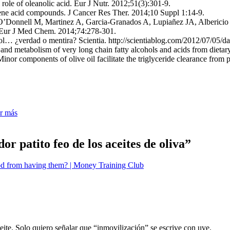
role of oleanolic acid. Eur J Nutr. 2012;51(3):301-9.
pene acid compounds. J Cancer Res Ther. 2014;10 Suppl 1:14-9.
’Donnell M, Martinez A, Garcia-Granados A, Lupiañez JA, Albericio F. 
. Eur J Med Chem. 2014;74:278-301.
… ¿verdad o mentira? Scientia. http://scientiablog.com/2012/07/05/dan
e and metabolism of very long chain fatty alcohols and acids from di
r components of olive oil facilitate the triglyceride clearance from po
ar más
or patito feo de los aceites de oliva
”
od from having them? | Money Training Club
eite. Solo quiero señalar que “inmovilización” se escrive con uve.