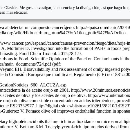
e Olavide. Me gusta investigar, la docencia y la divulgación, así que hago lo 
sean más eficaces.
oliva al detectar un compuesto cancerígeno. http://elpais.com/diario/2
wikipedia.org/wiki/Hidrocarburo_arom%C3%A1tico_polic%C3%ADclico
p://www.cancer.gov/espanol/cancer/causas-prevencion/riesgo/dieta/hoja-
, Mortimer D. Investigation into the formation of PAHs in foods prep
 and roasting. Food Chem Toxicol. 2015;78:1-9.
arbons in Food. Scientific Opinion of the Panel on Contaminants in
files/main_documents/724.pdf (pdf)
d EH. Bioavailability and risk assessment of orally ingested polycy
de la Comisión Europea que modifica el Reglamento (CE) n
o
1881/2006
los/GestionNoticias_660_ALCUZA.asp
mo antecedente la de aceite orujo en 2001. http://www.20minutos.es/no
 aceites de oliva y los aceites de orujo de oliva. http://www.internatio
jo de oliva comestible concentrado en ácidos triterpénicos, procedimi
Patente ES23332977. http://digital.csic.es/bitstream/10261/28210/1/ES
errez V. Pomace olive oil improves endothelial function in spontaneo
tary high-oleic-acid oils that are rich in antioxidants on microsomal li
rez V, Botham KM. Triacylglycerol-rich lipoproteins derived from hea