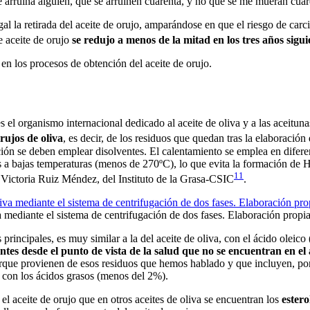
se arruina alguien, que se arruinen cuarenta, y no que se me mueran cuar
al la retirada del aceite de orujo, amparándose en que el riesgo de car
e aceite de orujo
se redujo a menos de la mitad en los tres años sigui
n los procesos de obtención del aceite de orujo.
es el organismo internacional dedicado al aceite de oliva y a las aceitun
rujos de oliva
, es decir, de los residuos que quedan tras la elaboración 
ión se deben emplear disolventes. El calentamiento se emplea en diferent
os a bajas temperaturas (menos de 270ºC), lo que evita la formación d
11
ª Victoria Ruiz Méndez, del Instituto de la Grasa-CSIC
.
a mediante el sistema de centrifugación de dos fases. Elaboración propia
principales, es muy similar a la del aceite de oliva, con el ácido oleic
es desde el punto de vista de la salud que no se encuentran en el a
rque provienen de esos residuos que hemos hablado y que incluyen, por 
 con los ácidos grasos (menos del 2%).
 aceite de orujo que en otros aceites de oliva se encuentran los
estero