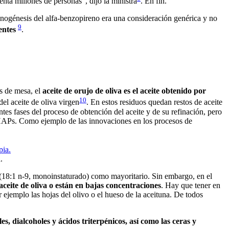
enta millones de personas”, dijo la ministra
. En fin.
cinogénesis del alfa-benzopireno era una consideración genérica y no
9
entes
.
as de mesa, el
aceite de orujo de oliva es el aceite obtenido por
10
del aceite de oliva virgen
. En estos residuos quedan restos de aceite
es fases del proceso de obtención del aceite y de su refinación, pero
e HAPs. Como ejemplo de las innovaciones en los procesos de
.
o (18:1 n-9, monoinstaturado) como mayoritario. Sin embargo, en el
ceite de oliva o están en bajas concentraciones
. Hay que tener en
ejemplo las hojas del olivo o el hueso de la aceituna. De todos
les, dialcoholes y ácidos triterpénicos, así como las ceras y