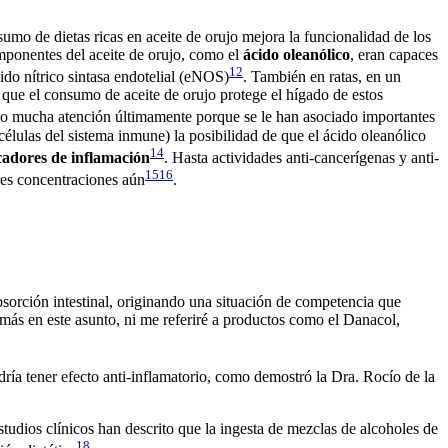
mo de dietas ricas en aceite de orujo mejora la funcionalidad de los
mponentes del aceite de orujo, como el
ácido oleanólico
, eran capaces
12
do nítrico sintasa endotelial (eNOS)
. También en ratas, en un
 que e
l consumo de aceite de orujo protege
el hígado de estos
do mucha atención últimamente porque
se le
han asociado importantes
élulas del sistema
inmune
) la posibilidad de que el ácido oleanólico
14
cadores de inflamación
. Hasta actividades anti-cancerígenas y anti-
15
16
res concentraciones aún
.
bsorción intestinal, originando una situación de competencia que
 más en este asunto, ni me referiré a productos como el Danacol,
podría tener efecto anti-inflamatorio, como demostró la Dra. Rocío de la
studios clínicos han descrito que la ingesta de mezclas de alcoholes de
18