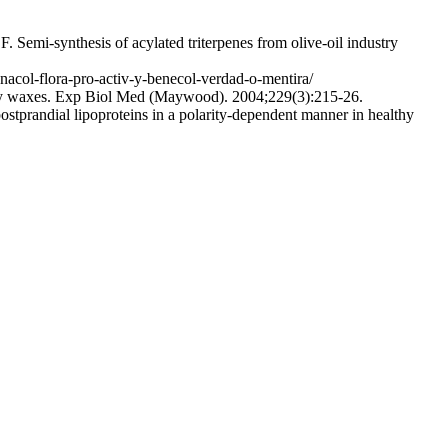
Semi-synthesis of acylated triterpenes from olive-oil industry
acol-flora-pro-activ-y-benecol-verdad-o-mentira/
etary waxes. Exp Biol Med (Maywood). 2004;229(3):215-26.
stprandial lipoproteins in a polarity-dependent manner in healthy