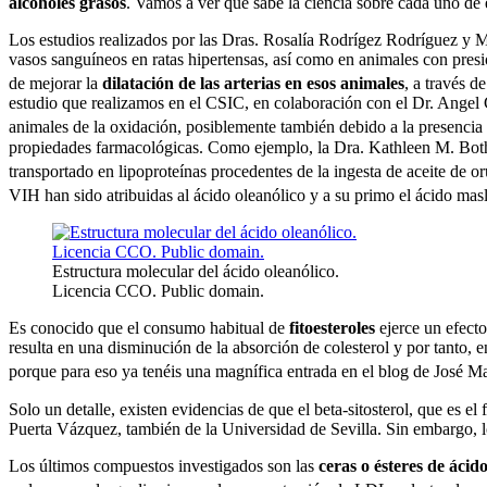
alcoholes grasos
. Vamos a ver qué sabe la ciencia sobre cada uno de 
Los estudios realizados por las Dras. Rosalía Rodrígez Rodríguez y Mª
vasos sanguíneos en ratas hipertensas, así como en animales con pres
de mejorar la
dilatación de las arterias en esos animales
, a través 
estudio que realizamos en el CSIC, en colaboración con el Dr. Angel
animales
de la oxidación, posiblemente
también debido a
la presencia
propiedades farmacológicas.
Como ejemplo, la Dra. Kathleen M. Bot
transportado en lipoproteínas
procedentes de la ingesta de aceite de or
VIH han sido atribuidas al ácido oleanólico y a
su primo el ácido masl
Estructura molecular del ácido oleanólico.
Licencia CCO. Public domain.
Es conocido que el consumo habitual de
fitoesteroles
ejerce un efecto
resulta en una disminución de la absorción de colesterol y por tanto,
porque para eso ya tenéis una magnífica entrada en el blog de José 
Solo un detalle, existen evidencias de que el beta-sitosterol, que es el
Puerta Vázquez, también de la Universidad de Sevilla. Sin embargo, 
Los últimos compuestos investigados son las
ceras o ésteres de áci