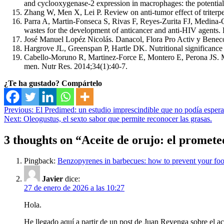
and cyclooxygenase-2 expression in macrophages: the potential 
Zhang W, Men X, Lei P. Review on anti-tumor effect of triter
Parra A, Martin-Fonseca S, Rivas F, Reyes-Zurita FJ, Medina-O
wastes for the development of anticancer and anti-HIV agents
José Manuel Lopéz Nicolás. Danacol, Flora Pro Activ y Benecol
Hargrove JL, Greenspan P, Hartle DK. Nutritional significanc
Cabello-Moruno R, Martinez-Force E, Montero E, Perona JS. Mino
men. Nutr Res. 2014;34(1):40-7.
¿Te ha gustado? Compártelo
Navegación
Previous:
El Predimed: un estudio imprescindible que no podía esper
Next:
Oleogustus, el sexto sabor que permite reconocer las grasas.
de
entradas
3 thoughts on “
Aceite de orujo: el prometed
Pingback:
Benzopyrenes in barbecues: how to prevent your fo
Javier
dice:
27 de enero de 2026 a las 10:27
Hola.
He llegado aquí a partir de un post de Juan Revenga sobre el ac