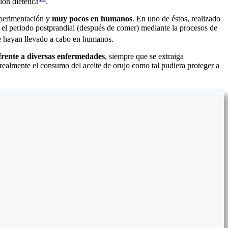
ón dietética
.
xperimentación y
m
uy pocos en humanos
.
En uno de éstos, realizado
 el periodo postprandial (después de comer)
mediante
la procesos de
se hayan llevado a cabo en humanos.
frente a diversas enfermedades
, siempre que se extraiga
ealmente el consumo del aceite de orujo como tal pudiera proteger a