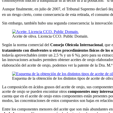
contribuyeron mucho a tranquilizar ni al sector ni a la población: “si 
Aunque finalmente, en julio de 2007, el Tribunal Supremo declaró ileg
en un riesgo cierto, como consecuencia de esta retirada, el consumo d
Sin embargo, también hubo una segunda consecuencia: la innovación e
Aceite de oliva. Licencia CCO. Public Domain.
Según la norma comercial del
Consejo Oleícola Internacional
, que 
tratamiento con disolventes u otros procedimientos físicos de los o
todavía aprovechables (entre un 2,5 % y un 6 %), pero para su extracc
las innovaciones actuales permiten obtener aceites de orujo elaborad
elaboración del aceite de orujo, podemos ver la patente de la Dra. M.
Esquema de la obtención de los distintos tipos de aceite de oliv
La composición en ácidos grasos del aceite de orujo, sus componentes 
aceite de orujo se pueden encontrar otros
componentes muy interesant
cuenta que en el aceite de orujo estos componentes están presentes po
modos, las concentraciones de estos compuestos son bajas en relación
Entre los componentes menores del aceite que son más abundantes en el