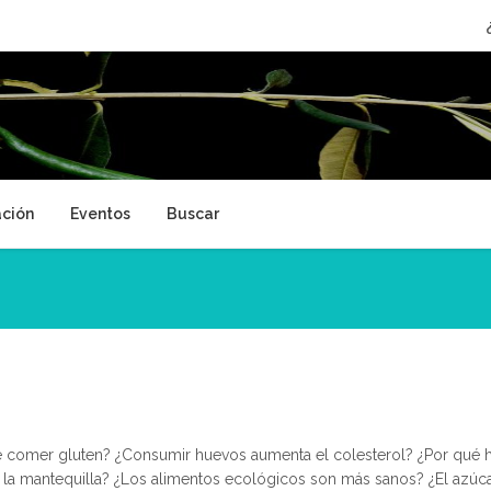
ción
Eventos
Buscar
e comer gluten? ¿Consumir huevos aumenta el colesterol? ¿Por qué h
a mantequilla? ¿Los alimentos ecológicos son más sanos? ¿El azúcar 