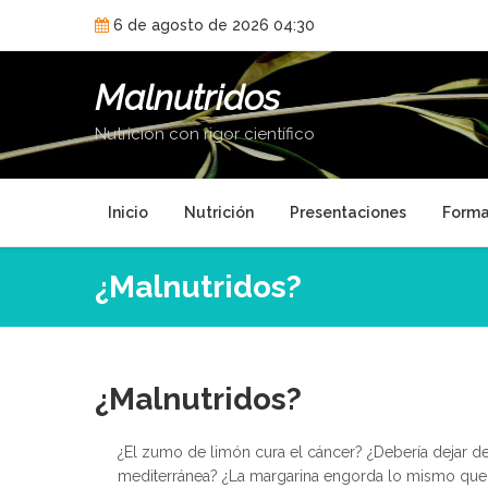
Skip
6 de agosto de 2026 04:30
to
content
Malnutridos
Nutrición con rigor científico
Inicio
Nutrición
Presentaciones
Forma
¿Malnutridos?
¿Malnutridos?
¿El zumo de limón cura el cáncer? ¿Debería dejar d
mediterránea? ¿La margarina engorda lo mismo que l