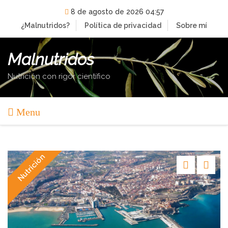
Skip
8 de agosto de 2026 04:57
to
¿Malnutridos?
Política de privacidad
Sobre mí
content
Malnutridos
Nutrición con rigor científico
Menu
Nutrición