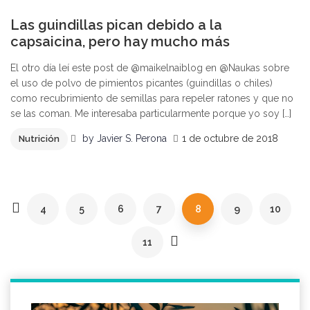
0
Las guindillas pican debido a la
capsaicina, pero hay mucho más
El otro día leí este post de @maikelnaiblog en @Naukas sobre
el uso de polvo de pimientos picantes (guindillas o chiles)
como recubrimiento de semillas para repeler ratones y que no
se las coman. Me interesaba particularmente porque yo soy […]
by
Javier S. Perona
1 de octubre de 2018
Nutrición
4
5
6
7
8
9
10
11