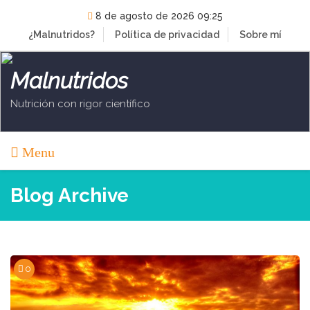
Skip
8 de agosto de 2026 09:25
to
¿Malnutridos?
Política de privacidad
Sobre mí
content
Malnutridos
Nutrición con rigor científico
Menu
Blog Archive
0