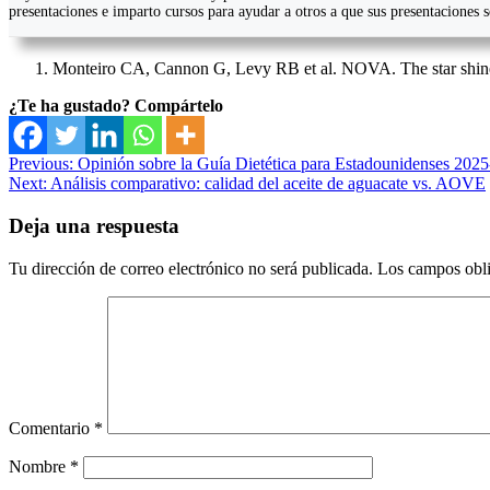
presentaciones e imparto cursos para ayudar a otros a que sus presentaciones 
Monteiro CA, Cannon G, Levy RB et al. NOVA. The star shines b
¿Te ha gustado? Compártelo
Navegación
Previous:
Opinión sobre la Guía Dietética para Estadounidenses 2025-
Next:
Análisis comparativo: calidad del aceite de aguacate vs. AOVE
de
entradas
Deja una respuesta
Tu dirección de correo electrónico no será publicada.
Los campos obli
Comentario
*
Nombre
*