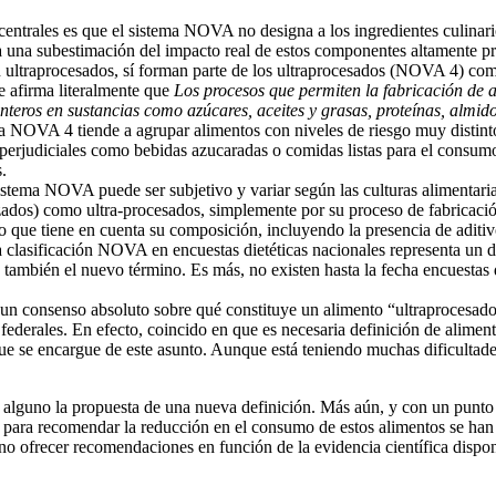
s centrales es que el sistema NOVA no designa a los ingredientes culin
a una subestimación del impacto real de estos componentes altamente proc
ultraprocesados, sí forman parte de los ultraprocesados (NOVA 4) como
e afirma literalmente que
Los procesos que permiten la fabricación de a
nteros en sustancias como azúcares, aceites y grasas, proteínas, almido
ía NOVA 4 tiende a agrupar alimentos con niveles de riesgo muy distinto
erjudiciales como bebidas azucaradas o comidas listas para el consumo.
.
sistema NOVA puede ser subjetivo y variar según las culturas alimentaria
zados) como ultra-procesados, simplemente por su proceso de fabricació
no que tiene en cuenta su composición, incluyendo la presencia de aditi
 clasificación NOVA en encuestas dietéticas nacionales representa un de
e también el nuevo término. Es más, no existen hasta la fecha encuestas 
 un consenso absoluto sobre qué constituye un alimento “ultraprocesad
s federales. En efecto, coincido en que es necesaria definición de alim
e se encargue de este asunto. Aunque está teniendo muchas dificultade
o alguno la propuesta de una nueva definición. Más aún, y con un punto
 para recomendar la reducción en el consumo de estos alimentos se han
no ofrecer recomendaciones en función de la evidencia científica dispon