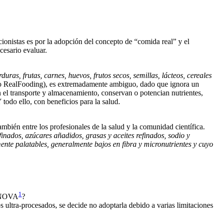
ionistas es por la adopción del concepto de “comida real” y el
cesario evaluar.
as, frutas, carnes, huevos, frutos secos, semillas, lácteos, cereales
nto RealFooding), es extremadamente ambiguo, dado que ignora un
n el transporte y almacenamiento, conservan o potencian nutrientes,
 todo ello, con beneficios para la salud.
ambién entre los profesionales de la salud y la comunidad científica.
inados, azúcares añadidos, grasas y aceites refinados, sodio y
ente palatables, generalmente bajos en fibra y micronutrientes y cuyo
1
n NOVA
?
 ultra-procesados, se decide no adoptarla debido a varias limitaciones