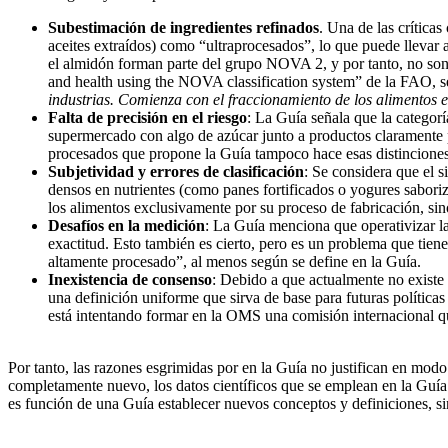
Subestimación de ingredientes refinados
. Una de las crítica
aceites extraídos) como “ultraprocesados”, lo que puede llevar 
el almidón forman parte del grupo NOVA 2, y por tanto, no son 
and health using the NOVA classification system” de la FAO, s
industrias. Comienza con el fraccionamiento de los alimentos e
Falta de precisión en el riesgo
: La Guía señala que la categor
supermercado con algo de azúcar junto a productos claramente p
procesados que propone la Guía tampoco hace esas distinciones
Subjetividad y errores de clasificación
: Se considera que el 
densos en nutrientes (como panes fortificados o yogures sabori
los alimentos exclusivamente por su proceso de fabricación, si
Desafíos en la medición
: La Guía menciona que operativizar la
exactitud. Esto también es cierto, pero es un problema que tien
altamente procesado”, al menos según se define en la Guía.
Inexistencia de consenso
: Debido a que actualmente no existe
una definición uniforme que sirva de base para futuras política
está intentando formar en la OMS una comisión internacional qu
Por tanto, las razones esgrimidas por en la Guía no justifican en mod
completamente nuevo, los datos científicos que se emplean en la Guía
es función de una Guía establecer nuevos conceptos y definiciones, si