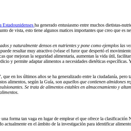
ra Estadounidenses
ha generado entusiasmo entre muchos dietistas-nutric
nto de vista, esto tiene algunos matices importantes que creo que es ne
os y naturalmente densos en nutrientes y pone como ejemplos las verdur
 puede resultar muy atractivo (véase el furor que despertó el movimie
s que mejoran la seguridad alimentaria, aumentan la vida útil, facilita
dicio y permite adaptar alimentos a necesidades dietéticas específicas. Y
, que en los últimos años se ha generalizado entre la ciudadanía, pero t
stos alimentos, según la Guía, son
aquellos que contienen almidones ref
mulsionantes
.
Se trata de alimentos estables en almacenamiento y altam
 alimentos
.
e una forma tan vaga en lugar de emplear el que ofrece la clasificació
 actualmente en el ámbito de la investigación para identificar alimentos