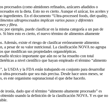
arios procesados (como almidones refinados, azúcares añadidos o
esados en la dieta. Esto no es cierto. Aunque el azúcar, los aceites y
 ingredientes. En el documento “Ultra-processed foods, diet quality,
limentos ultraprocesados implican varios pasos y diferentes
nes y fibra
.
s; por ejemplo, puede clasificar en la misma categoría a un pan de
 Si bien esto es cierto, el nuevo término de alimentos altamente
s. Además, existe el riesgo de clasificar erróneamente alimentos
n, a pesar de su valor nutricional. La clasificación NOVA no agrupa
vos que modifican sus propiedades organolépticas.
safío técnico importante que aún no se ha resuelto con total
dietéticas a nivel científico que hayan empleado el término “alimento
o”, la USDA y la FDA están trabajando en conjunto para desarrollar
ento ultra-procesado que sea más precisa. Desde hace unos meses, se
s, es este organismo supranacional el que debe hacerlo.
 de ironía, dado que el término “alimento altamente procesado” es
 obtenido usando la definición de la clasificación NOVA. Y es que no
ible.