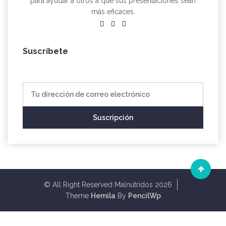
para ayudar a otros a que sus presentaciones sean
más eficaces.
Suscríbete
© All Right Reserved Malnutridos 2026
Theme
Hemila
By
PencilWp