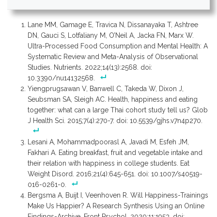
Lane MM, Gamage E, Travica N, Dissanayaka T, Ashtree
DN, Gauci S, Lotfaliany M, O’Neil A, Jacka FN, Marx W.
Ultra-Processed Food Consumption and Mental Health: A
Systematic Review and Meta-Analysis of Observational
Studies. Nutrients. 2022;14(13):2568. doi:
10.3390/nu14132568.
Yiengprugsawan V, Banwell C, Takeda W, Dixon J,
Seubsman SA, Sleigh AC. Health, happiness and eating
together: what can a large Thai cohort study tell us? Glob
J Health Sci. 2015;7(4):270-7. doi: 10.5539/gjhs.v7n4p270.
Lesani A, Mohammadpoorasl A, Javadi M, Esfeh JM,
Fakhari A. Eating breakfast, fruit and vegetable intake and
their relation with happiness in college students. Eat
Weight Disord. 2016;21(4):645-651. doi: 10.1007/s40519-
016-0261-0.
Bergsma A, Buijt I, Veenhoven R. Will Happiness-Trainings
Make Us Happier? A Research Synthesis Using an Online
Findings-Archive. Front Psychol. 2020;11:1953. doi: