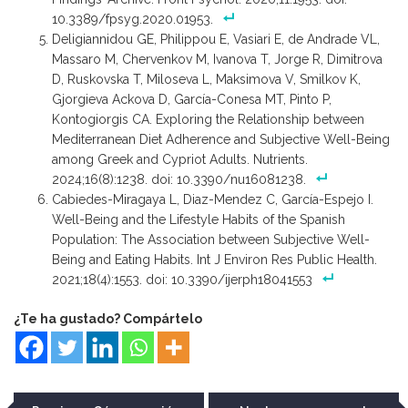
10.3389/fpsyg.2020.01953.
Deligiannidou GE, Philippou E, Vasiari E, de Andrade VL,
Massaro M, Chervenkov M, Ivanova T, Jorge R, Dimitrova
D, Ruskovska T, Miloseva L, Maksimova V, Smilkov K,
Gjorgieva Ackova D, García-Conesa MT, Pinto P,
Kontogiorgis CA. Exploring the Relationship between
Mediterranean Diet Adherence and Subjective Well-Being
among Greek and Cypriot Adults. Nutrients.
2024;16(8):1238. doi: 10.3390/nu16081238.
Cabiedes-Miragaya L, Diaz-Mendez C, García-Espejo I.
Well-Being and the Lifestyle Habits of the Spanish
Population: The Association between Subjective Well-
Being and Eating Habits. Int J Environ Res Public Health.
2021;18(4):1553. doi: 10.3390/ijerph18041553
¿Te ha gustado? Compártelo