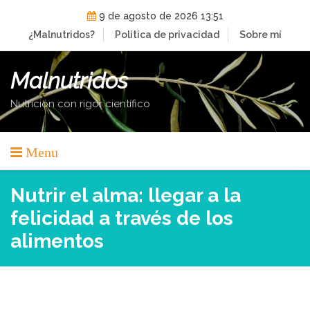
Skip
9 de agosto de 2026 13:51
to
¿Malnutridos?
Política de privacidad
Sobre mí
content
Malnutridos
Nutrición con rigor científico
Menu
Nutrir el alma: llegar a la
felicidad a través de los
alimentos