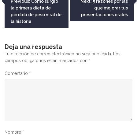
Navegación
Previous:
Cómo surgió
Next:
5 razones por las
la primera dieta de
que mejorar tus
de
pérdida de peso viral de
presentaciones orales
entradas
la historia
Deja una respuesta
Tu dirección de correo electrónico no será publicada.
Los
campos obligatorios están marcados con
*
Comentario
*
Nombre
*